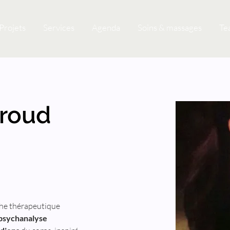
Projets
Services
Agenda
Soins & massages
Te
aroud
che thérapeutique 
 psychanalyse 