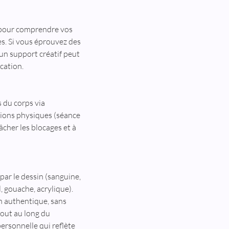
our comprendre vos 
s. Si vous éprouvez des 
 un support créatif peut 
ication.
s du corps via 
nsions physiques (séance 
âcher les blocages et à 
ar le dessin (sanguine, 
, gouache, acrylique). 
on authentique, sans 
tout au long du 
ersonnelle qui reflète 