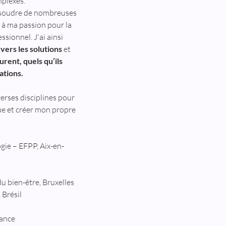
mplexes. 
 résoudre de nombreuses 
 à ma passion pour la 
sionnel. J'ai ainsi 
vers les solutions
 et 
rent, quels qu’ils 
ations.
erses disciplines pour 
e et créer mon propre 
ie – EFPP, Aix-en-
du bien-être, Bruxelles
 Brésil
rance 