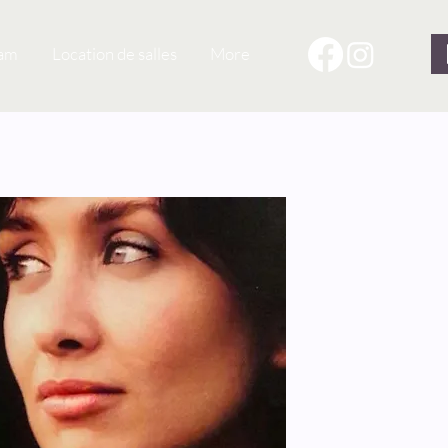
am
Location de salles
More