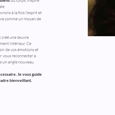
idiens
 du corps, inspiré 
le. 
ons à la fois l'esprit et 
éative comme un moyen de 
z créé une œuvre 
ment intérieur. Ce 
oir de vos émotions et 
r vous reconnecter à 
s un angle nouveau.
cessaire. Je vous guide 
adre bienveillant.