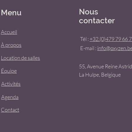
Nous
Menu
contacter
Accueil
Tél :
+32.(0)479 79 66 
À propos
E-mail :
info@oxyzen.b
Location de salles
55, Avenue Reine Astri
Équipe
La Hulpe, Belgique
Activités
Agenda
Contact