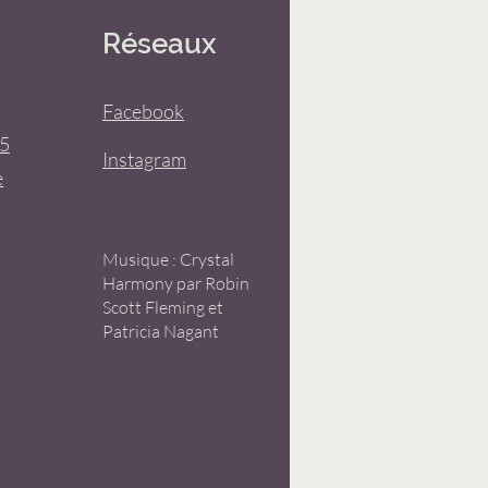
Réseaux
Facebook
75
Instagram
e
d
Musique : Crystal
Harmony par Robin
Scott Fleming et
Patricia Nagant