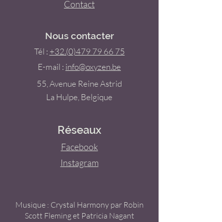
Contact
Nous contacter
Tél :
+32.(0)479 79 66 75
E-mail :
info@oxyzen.be
55, Avenue Reine Astrid
La Hulpe, Belgique
Réseaux
Facebook
Instagram
Musique : Crystal Harmony par Robin
Scott Fleming et Patricia Nagant