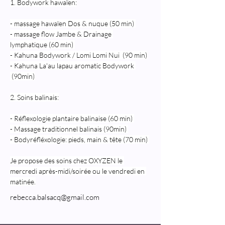
1. Bodywork hawaïen:
- massage hawaïen Dos & nuque (50 min) 
- massage flow Jambe & Drainage 
lymphatique (60 min) 
- Kahuna Bodywork / Lomi Lomi Nui  (90 min)
- Kahuna La'au lapau aromatic Bodywork 
 (90min)
2. Soins balinais:
- Réflexologie plantaire balinaise (60 min) 
- Massage traditionnel balinais (90min) 
- Bodyréfléxologie: pieds, main & tête (70 min) 
Je propose des soins chez OXYZEN le 
mercredi après-midi/soirée ou le vendredi en 
matinée.
rebecca.balsacq@gmail.com