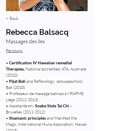
< Back
Rebecca Balsacq
Massages des îles
Parcours:
•
 Certification IV Hawaiian remedial 
Therapies, 
National accredited, ATA, Australie 
(2010). 
•
 Pijat Bali
 and Reflexology, Jamuspaschool 
Bali (2010).
• Professeur de massage balinais à l’IFAPME, 
Liège (2012-2013).
• Assistante en« 
Snake Style Tai Chi 
», 
Bruxelles (2011-2012)
• 
Shamanic principles
 and Manifest the 
Magic, International Huna Association, Hawaii 
(2015).