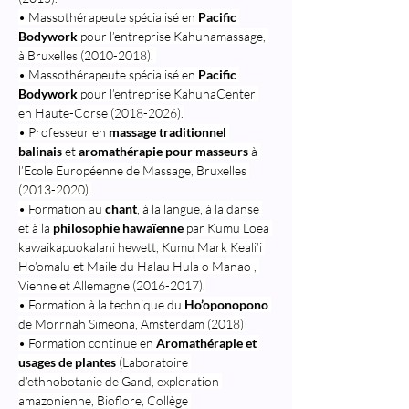
• Massothérapeute spécialisé en 
Pacific 
Bodywork
 pour l’entreprise Kahunamassage, 
à Bruxelles (2010-2018). 
• Massothérapeute spécialisé en 
Pacific 
Bodywork
 pour l’entreprise KahunaCenter 
en Haute-Corse (2018-2026).
• Professeur en 
massage traditionnel 
balinais
 et 
aromathérapie pour masseurs
 à 
l’Ecole Européenne de Massage, Bruxelles 
(2013-2020).
• Formation au 
chant
, à la langue, à la danse 
et à la 
philosophie hawaïenne
 par Kumu Loea 
kawaikapuokalani hewett, Kumu Mark Keali’i 
Ho’omalu et Maile du Halau Hula o Manao , 
Vienne et Allemagne (2016-2017).
• Formation à la technique du 
Ho’oponopono
de Morrnah Simeona, Amsterdam (2018)
• Formation continue en 
Aromathérapie et 
usages de plantes
 (Laboratoire 
d’ethnobotanie de Gand, exploration 
amazonienne, Bioflore, Collège 