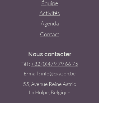
Équipe
Activités
Agenda
Contact
Nous contacter
Tél :
+32.(0)479 79 66 75
E-mail :
info@oxyzen.be
55, Avenue Reine Astrid
La Hulpe, Belgique
Réseaux
Facebook
Instagram