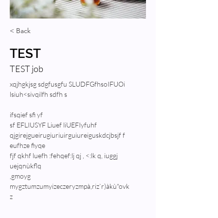
< Back
TEST
TEST job
xqjhgkjsg sdgfusgfu SLUDFGfhsoIFUOi 
lsiuh<sivqilfh sdfh s
ifsqief sfi yf
sf EFLIUSYF Liuef liUEFIyfuhf 
qjgirejgueirugiuriuirguiureiguskdcjbsjf f
eufhze fiyqe 
fjf qkhf luefh :fehqef:lj qj , <:lk q, iuggj 
uejqnùkflq
,gmoyg 
mygztumzumyizeczeryzmpà,riz`r)àkù"ovk
z	