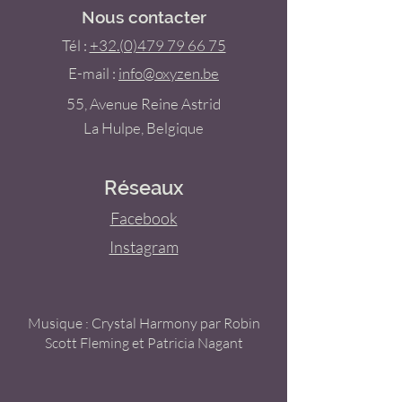
Nous contacter
Tél :
+32.(0)479 79 66 75
E-mail :
info@oxyzen.be
55, Avenue Reine Astrid
La Hulpe, Belgique
Réseaux
Facebook
Instagram
Musique : Crystal Harmony par Robin
Scott Fleming et Patricia Nagant